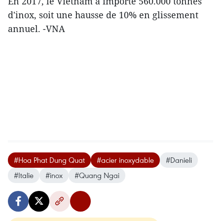
En 2017, le Vietnam a importé 560.000 tonnes
d'inox, soit une hausse de 10% en glissement
annuel. -VNA
#Hoa Phat Dung Quat
#acier inoxydable
#Danieli
#Italie
#inox
#Quang Ngai