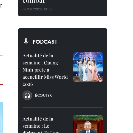
combat
r
07/08/2026 00:30
PODCAST
Actualité de la
nt
semaine : Quang
Ninh prête à
accueillir Miss World
2026
ÉCOUTER
Actualité de la
semaine : Le
dirigeant To Lam