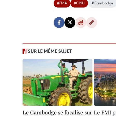
#PMA
#ONU
#Cambodge
SUR LE MÊME SUJET
Le Cambodge se focalise sur
Le FMI pr