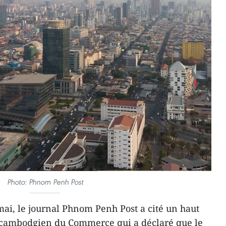
Photo: Phnom Penh Post
ai, le journal Phnom Penh Post a cité un haut
 cambodgien du Commerce qui a déclaré que le