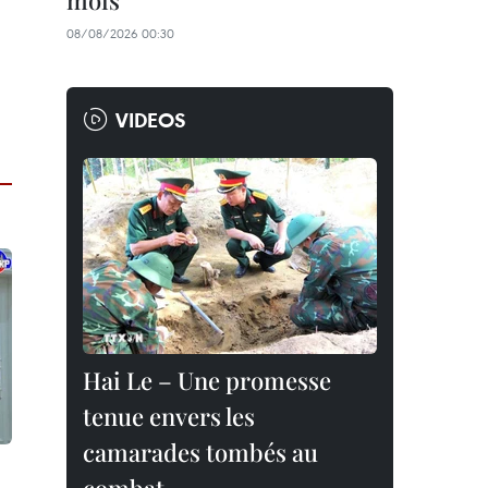
mois
08/08/2026 00:30
VIDEOS
Hai Le – Une promesse
tenue envers les
camarades tombés au