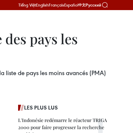
Tiếng Việt
English
Français
Español
Русский
中文
e des pays les
la liste de pays les moins avancés (PMA)
LES PLUS LUS
L'Indonésie redémarre le réacteur TRIGA
2000 pour faire progresser la recherche