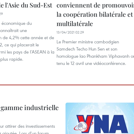
e l'Asie du Sud-Est
conviennent de promouvoi
la coopération bilatérale et
29
multilatérale
e économique du
nnaîtrait une
13/04/2021 02:29
 de 4,2% cette année et de
Le Premier ministre cambodgien
 ce qui placerait le
Samdech Techo Hun Sen et son
i les pays de l’ASEAN à la
homologue lao Phankham Viphavanh o
 plus rapide.
tenu le 12 avril une vidéoconférence.
 gamme industrielle
 attirer des investissements
r ajoutée. Lors d'un forum