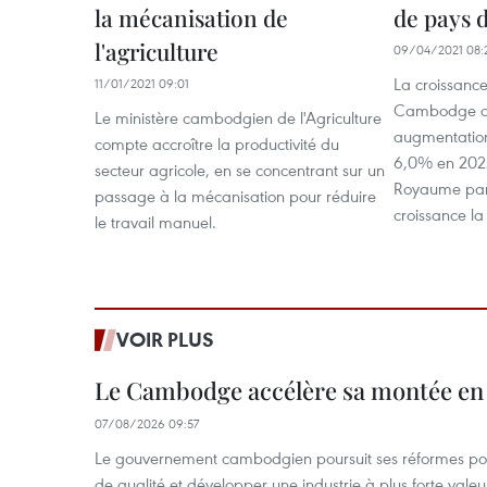
la mécanisation de
de pays d
l'agriculture
09/04/2021 08:
La croissanc
11/01/2021 09:01
Cambodge co
Le ministère cambodgien de l'Agriculture
augmentation
compte accroître la productivité du
6,0% en 2022,
secteur agricole, en se concentrant sur un
Royaume parm
passage à la mécanisation pour réduire
croissance la
le travail manuel.
VOIR PLUS
Le Cambodge accélère sa montée en
07/08/2026 09:57
Le gouvernement cambodgien poursuit ses réformes pour
de qualité et développer une industrie à plus forte valeu