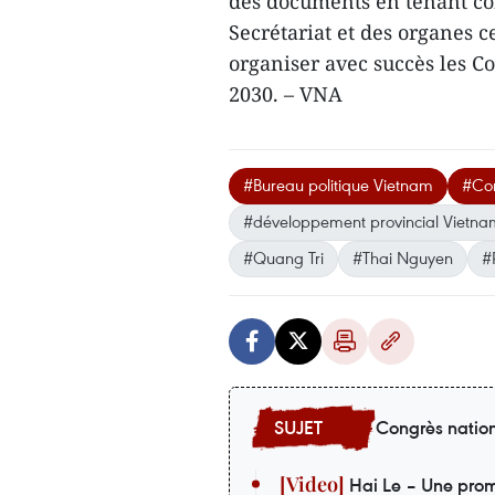
des documents en tenant co
Secrétariat et des organes c
organiser avec succès les C
2030. – VNA
#Bureau politique Vietnam
#Con
#développement provincial Vietna
#Quang Tri
#Thai Nguyen
#
Congrès nation
Hai Le – Une prom