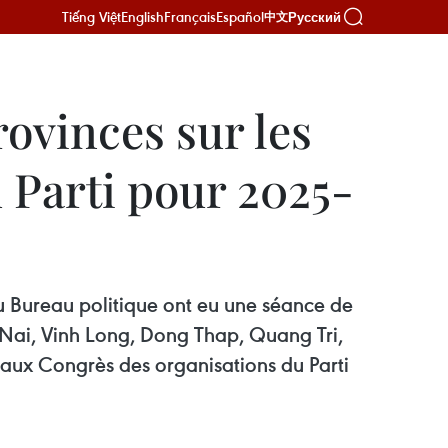
Tiếng Việt
English
Français
Español
Русский
中文
rovinces sur les
 Parti pour 2025-
 du Bureau politique ont eu une séance de
 Nai, Vinh Long, Dong Thap, Quang Tri,
 aux Congrès des organisations du Parti