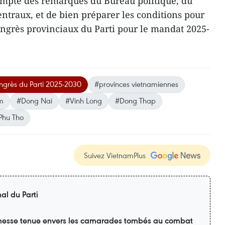
mpte des remarques du Bureau politique, du
entraux, et de bien préparer les conditions pour
ongrès provinciaux du Parti pour le mandat 2025-
grès du Parti 2025-2030
#provinces vietnamiennes
m
#Dong Nai
#Vinh Long
#Dong Thap
Phu Tho
Suivez VietnamPlus
al du Parti
esse tenue envers les camarades tombés au combat