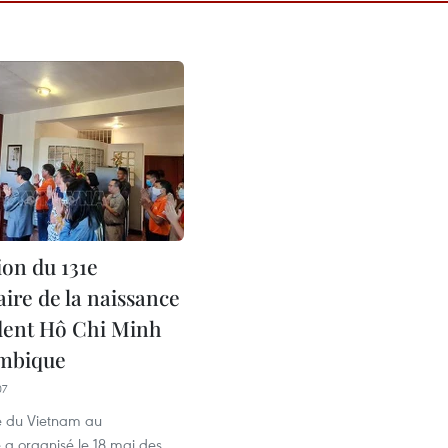
ion du 131e
ire de la naissance
dent Hô Chi Minh
mbique
07
 du Vietnam au
 organisé le 18 mai des