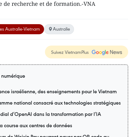
e de recherche et de formation.-VNA
es Australie-Vietnam
Australie
Suivez VietnamPlus
n numérique
ience israélienne, des enseignements pour le Vietnam
amme national consacré aux technologies stratégiques
dial d’OpenAI dans la transformation par l’IA
la course aux centres de données
ateurs de Weixin Pay pourront payer par QR code au