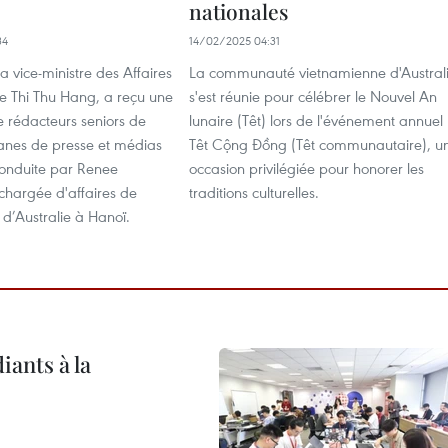
nationales
34
14/02/2025 04:31
 la vice-ministre des Affaires
La communauté vietnamienne d'Austral
Le Thi Thu Hang, a reçu une
s'est réunie pour célébrer le Nouvel An
e rédacteurs seniors de
lunaire (Têt) lors de l'événement annuel
ganes de presse et médias
Têt Cộng Đồng (Têt communautaire), u
conduite par Renee
occasion privilégiée pour honorer les
hargée d'affaires de
traditions culturelles.
d’Australie à Hanoï.
iants à la