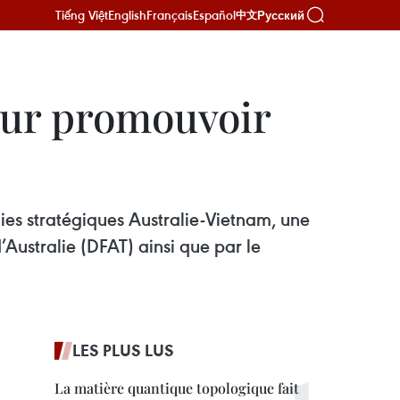
Tiếng Việt
English
Français
Español
Русский
中文
pour promouvoir
ies stratégiques Australie-Vietnam, une
’Australie (DFAT) ainsi que par le
LES PLUS LUS
La matière quantique topologique fait