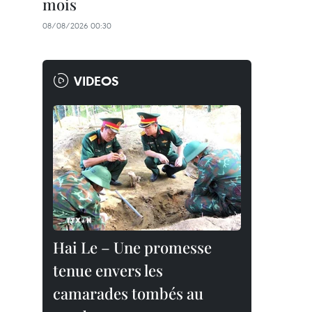
mois
08/08/2026 00:30
VIDEOS
Hai Le – Une promesse
tenue envers les
camarades tombés au