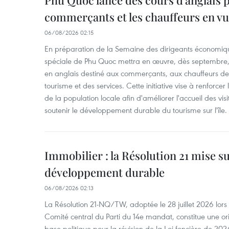
Phu Quoc lance des cours d'anglais p
commerçants et les chauffeurs en vu
06/08/2026 02:15
En préparation de la Semaine des dirigeants économiqu
spéciale de Phu Quoc mettra en œuvre, dès septembre
en anglais destiné aux commerçants, aux chauffeurs de 
tourisme et des services. Cette initiative vise à renforce
de la population locale afin d'améliorer l'accueil des vis
soutenir le développement durable du tourisme sur l'île.
Immobilier : la Résolution 21 mise s
développement durable
06/08/2026 02:13
La Résolution 21-NQ/TW, adoptée le 28 juillet 2026 lor
Comité central du Parti du 14e mandat, constitue une ori
base politique pour la révision de la Loi foncière de 202