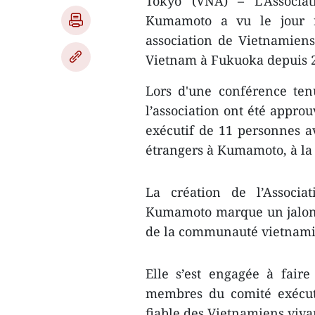
Tokyo (VNA) – L’Associa
Kumamoto a vu le jour r
association de Vietnamiens
Vietnam à Fukuoka depuis 
Lors d'une conférence tenu
l’association ont été appr
exécutif de 11 personnes 
étrangers à Kumamoto, à la 
La création de l’Associa
Kumamoto marque un jalon 
de la communauté vietnamie
Elle s’est engagée à fair
membres du comité exécuti
fiable des Vietnamiens viv