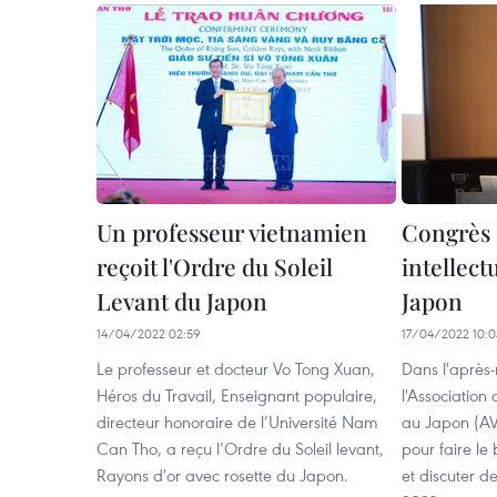
Un professeur vietnamien
Congrès d
reçoit l'Ordre du Soleil
intellect
Levant du Japon
Japon
14/04/2022 02:59
17/04/2022 10:0
Le professeur et docteur Vo Tong Xuan,
Dans l'après-
Héros du Travail, Enseignant populaire,
l'Association 
directeur honoraire de l’Université Nam
au Japon (AV
Can Tho, a reçu l’Ordre du Soleil levant,
pour faire l
Rayons d'or avec rosette du Japon.
et discuter d