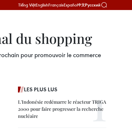
Tiếng Việt
English
Français
Español
Русский
中文
nal du shopping
 prochain pour promouvoir le commerce
LES PLUS LUS
L'Indonésie redémarre le réacteur TRIGA
2000 pour faire progresser la recherche
nucléaire