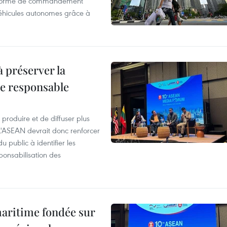
ateforme de commandement
 véhicules autonomes grâce à
 préserver la
re responsable
produire et de diffuser plus
 L'ASEAN devrait donc renforcer
u public à identifier les
ponsabilisation des
maritime fondée sur