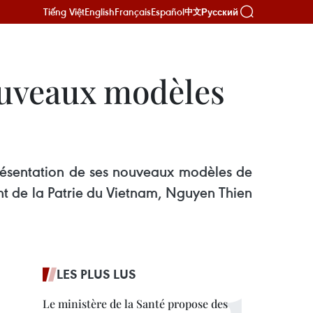
Tiếng Việt
English
Français
Español
Русский
中文
ouveaux modèles
présentation de ses nouveaux modèles de
ont de la Patrie du Vietnam, Nguyen Thien
LES PLUS LUS
Le ministère de la Santé propose des