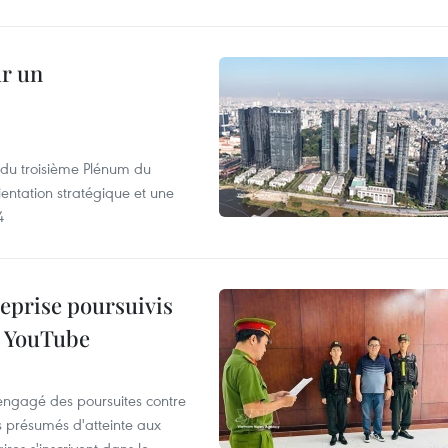
ur un
s du troisième Plénum du
entation stratégique et une
4
reprise poursuivis
r YouTube
 engagé des poursuites contre
s présumés d'atteinte aux