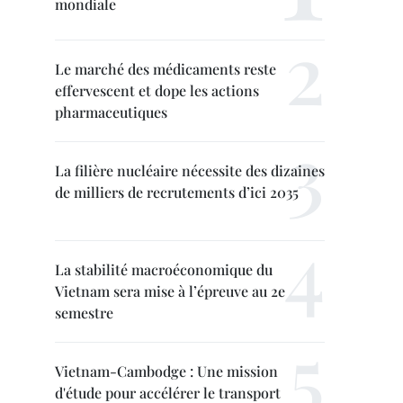
mondiale
Le marché des médicaments reste
effervescent et dope les actions
pharmaceutiques
La filière nucléaire nécessite des dizaines
de milliers de recrutements d’ici 2035
La stabilité macroéconomique du
Vietnam sera mise à l’épreuve au 2e
semestre
Vietnam-Cambodge : Une mission
d'étude pour accélérer le transport