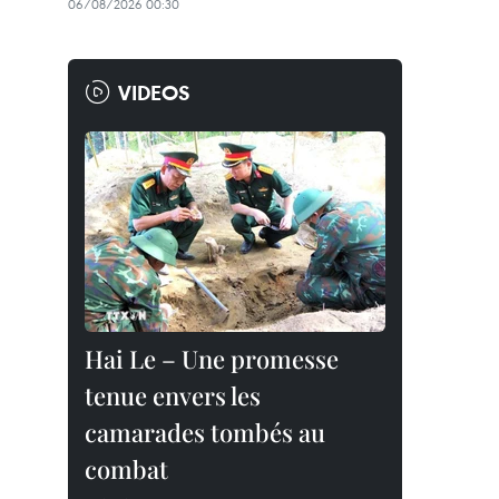
06/08/2026 00:30
VIDEOS
Hai Le – Une promesse
tenue envers les
camarades tombés au
combat