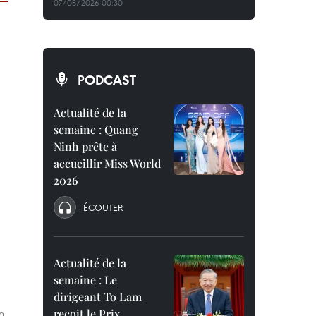
07/08/2026 00:30
PODCAST
Actualité de la
semaine : Quang
Ninh prête à
accueillir Miss World
2026
ÉCOUTER
Actualité de la
semaine : Le
dirigeant To Lam
n
reçoit le Prix