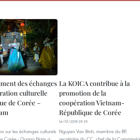
ment des échanges
La KOICA contribue à la
ation culturelle
promotion de la
ue de Corée –
coopération Vietnam-
Nam
République de Corée
16/01/2018 09:39
n sur les échanges culturels
Nguyen Van Binh, membre du BP,
de Corée - Quang Nam a
secrétaire du CC, chef de la Commissio