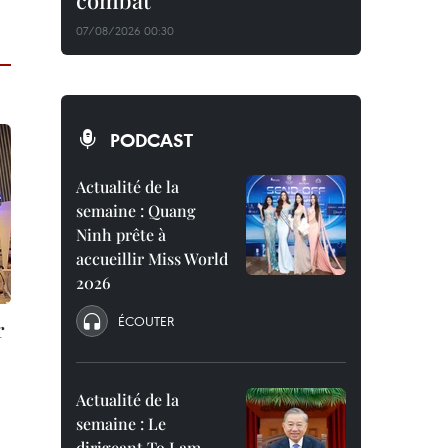
combat
07/08/2026 00:30
PODCAST
Actualité de la
semaine : Quang
Ninh prête à
accueillir Miss World
2026
ÉCOUTER
r
Actualité de la
semaine : Le
dirigeant To Lam