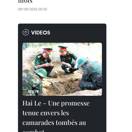
mois
08/08/2026 00:30
VIDEOS
Hai Le – Une promesse
tenue envers les
camarades tombés au