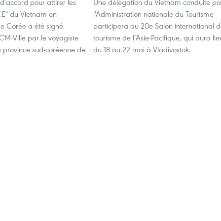
d'accord pour attirer les
Une délégation du Vietnam conduite pa
ICE" du Vietnam en
l'Administration nationale du Tourisme
e Corée a été signé
participera au 20e Salon international 
CM-Ville par le voyagiste
tourisme de l’Asie-Pacifique, qui aura lie
la province sud-coréenne de
du 18 au 22 mai à Vladivostok.