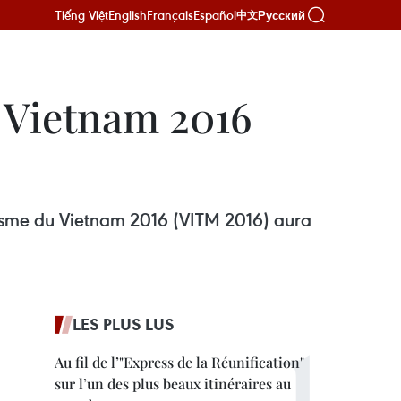
Tiếng Việt
English
Français
Español
Русский
中文
u Vietnam 2016
urisme du Vietnam 2016 (VITM 2016) aura
LES PLUS LUS
Au fil de l’"Express de la Réunification"
sur l’un des plus beaux itinéraires au