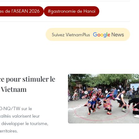
lles de l’ASEAN 2026
#gastronomie de Hanoi
Suivez VietnamPlus
e pour stimuler le
 Vietnam
°80-NQ/TW sur le
lités valorisent leur
ur développer le tourisme,
rritoires.