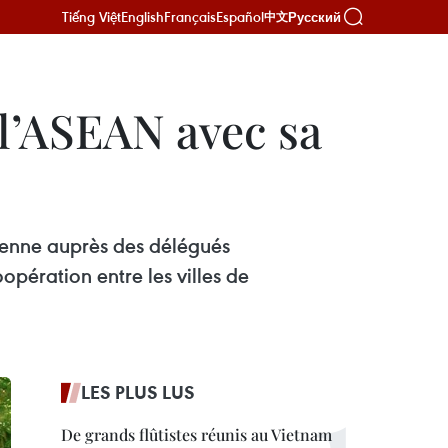
Tiếng Việt
English
Français
Español
Русский
中文
 l’ASEAN avec sa
mienne auprès des délégués
opération entre les villes de
LES PLUS LUS
De grands flûtistes réunis au Vietnam