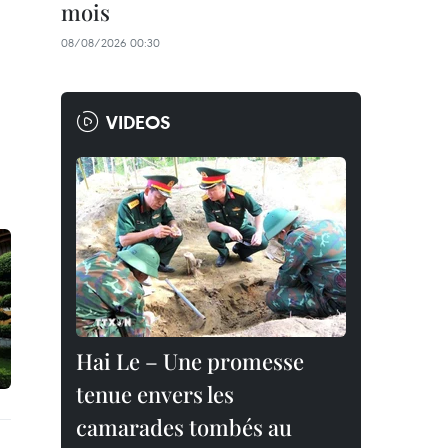
mois
08/08/2026 00:30
VIDEOS
Hai Le – Une promesse
tenue envers les
camarades tombés au