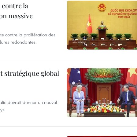
 contre la
ion massive
te contre la prolifération des
dures redondantes.
t stratégique global
alie devrait donner un nouvel
ys.