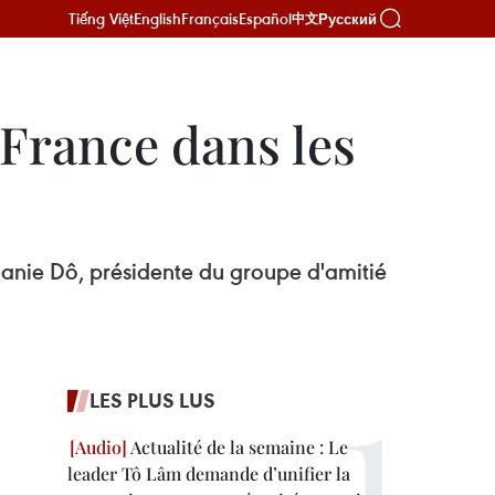
Tiếng Việt
English
Français
Español
Русский
中文
 France dans les
anie Dô, présidente du groupe d'amitié
LES PLUS LUS
Actualité de la semaine : Le
leader Tô Lâm demande d’unifier la