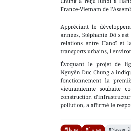
Chung a reçu lundi à Hano
France-Vietnam de l'Assemb
Appréciant le développem
années, Stéphanie Dô s'est
relations entre Hanoï et 
transports urbains, l'enviro
Évoquant le projet de li
Nguyên Duc Chung a indiqué 
fonctionnement la premiè
vietnamienne souhaite co
construction d'infrastructur
pollution, a affirmé le resp
#Hanoï
#France
#Nguyen D