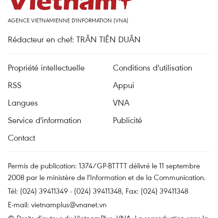
AGENCE VIETNAMIENNE D'INFORMATION (VNA)
Rédacteur en chef: TRÂN TIÊN DUÂN
Propriété intellectuelle
Conditions d'utilisation
RSS
Appui
Langues
VNA
Service d'information
Publicité
Contact
Permis de publication: 1374/GP-BTTTT délivré le 11 septembre
2008 par le ministère de l'Information et de la Communication.
Tél: (024) 39411349 - (024) 39411348, Fax: (024) 39411348
E-mail:
vietnamplus@vnanet.vn
© Droits d'auteur du VietnamPlus, VNA. La reproduction sans la