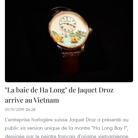
"La baie de Ha Long" de Jaquet Droz
arrive au Vietnam
01/11/2019 04:28
L'entreprise horlogère suisse Jaquet Droz a présenté au
public sa version unique de la montre "Ha Long Bay I",
dessinée par le peintre français d’origine vietnamienne,