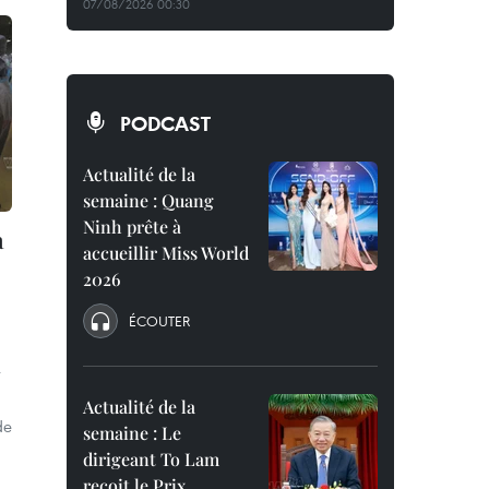
07/08/2026 00:30
PODCAST
Actualité de la
semaine : Quang
Ninh prête à
a
accueillir Miss World
2026
ÉCOUTER
r
a
Actualité de la
de
semaine : Le
dirigeant To Lam
reçoit le Prix