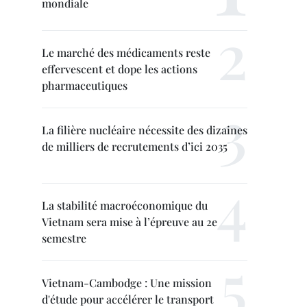
mondiale
Le marché des médicaments reste
effervescent et dope les actions
pharmaceutiques
La filière nucléaire nécessite des dizaines
de milliers de recrutements d’ici 2035
La stabilité macroéconomique du
Vietnam sera mise à l’épreuve au 2e
semestre
Vietnam-Cambodge : Une mission
d'étude pour accélérer le transport