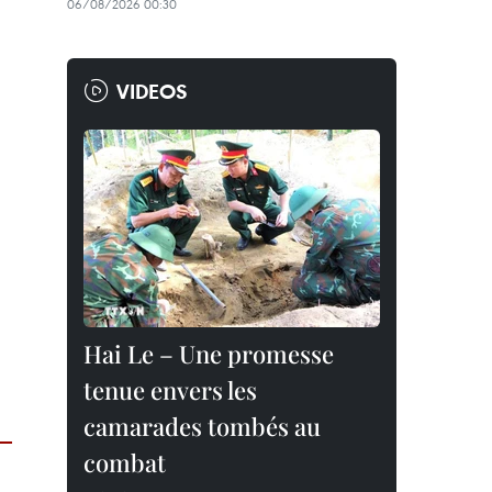
06/08/2026 00:30
VIDEOS
Hai Le – Une promesse
tenue envers les
camarades tombés au
combat