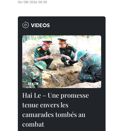
06/08/2026 00:30
VIDEOS
Hai Le – Une promesse
tenue envers les
camarades tombés au
combat