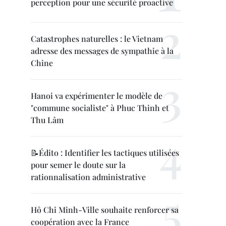
perception pour une sécurité proactive
Catastrophes naturelles : le Vietnam
adresse des messages de sympathie à la
Chine
Hanoi va expérimenter le modèle de
"commune socialiste" à Phuc Thinh et
Thu Lâm
📝Édito : Identifier les tactiques utilisées
pour semer le doute sur la
rationnalisation administrative
Hô Chi Minh-Ville souhaite renforcer sa
coopération avec la France