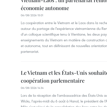
Vietnam-Laos : un partenariat renfo
économie autonome
06/08/2026 15:01
La coopération entre le Vietnam et le Laos dans la recher
autour du partage de l'expérience vietnamienne du Ren
d'un colloque scientifique tenu à Vientiane, les deux pay
enseignements du Vietnam en matière de construction
et autonome, tout en définissant de nouvelles orientatio
partenariat.
Le Vietnam et les États-Unis souhait
coopération parlementaire
06/08/2026 14:34
Lors de la réception de l'ambassadrice des États-Unis a
Wicks, l'après-midi du 6 août à Hanoï, le président de 
Mân s'est réjoui de la consolidation des liens entre les 