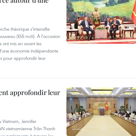
rcé autour d'une
che théorique s'intensifie
ouveau (Đổi mới). À l'occasion
s ont mis en avant les
 d'une économie indépendante
ns pour approfondir leur
ent approfondir leur
u Vietnam, Jennifer
l'AN vietnamienne Trân Thanh
deux parlements à travers les