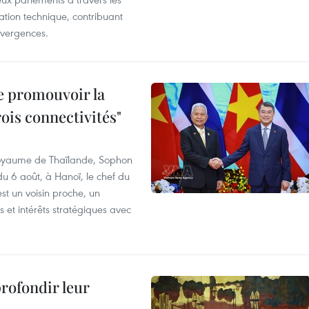
tion technique, contribuant
divergences.
e promouvoir la
rois connectivités"
 Royaume de Thaïlande, Sophon
du 6 août, à Hanoï, le chef du
t un voisin proche, un
et intérêts stratégiques avec
profondir leur