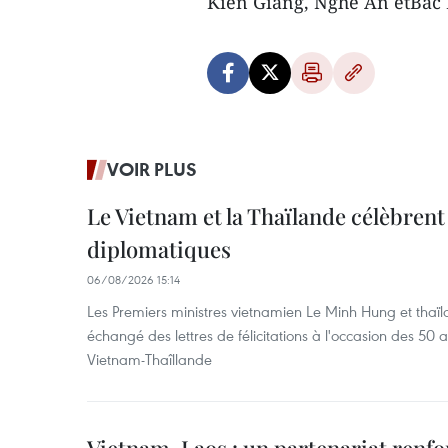
Kien Giang, Nghe An etBac
VOIR PLUS
Le Vietnam et la Thaïlande célèbrent
diplomatiques
06/08/2026 15:14
Les Premiers ministres vietnamien Le Minh Hung et thaïl
échangé des lettres de félicitations à l'occasion des 50 
Vietnam-Thaîllande