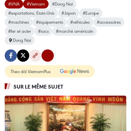
#VNA
#Vietnam
#Dong Nai
#exportations; Etats-Unis
#Japon
#Europe
#machines
#équipements
#véhicules
#accessoires
#fer et acier
#sacs
#marché américain
Dong Nai
Theo dõi VietnamPlus
SUR LE MÊME SUJET