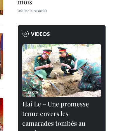
mois
08/08/2026 00:30
VIDEOS
Hai Le – Une promesse
tenue envers les
camarades tombés au