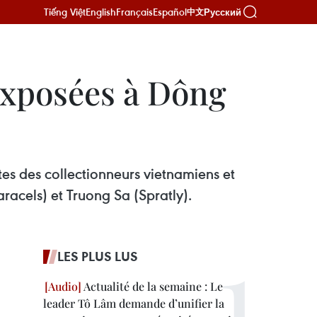
Tiếng Việt
English
Français
Español
Русский
中文
exposées à Dông
es des collectionneurs vietnamiens et
racels) et Truong Sa (Spratly).
LES PLUS LUS
Actualité de la semaine : Le
leader Tô Lâm demande d’unifier la