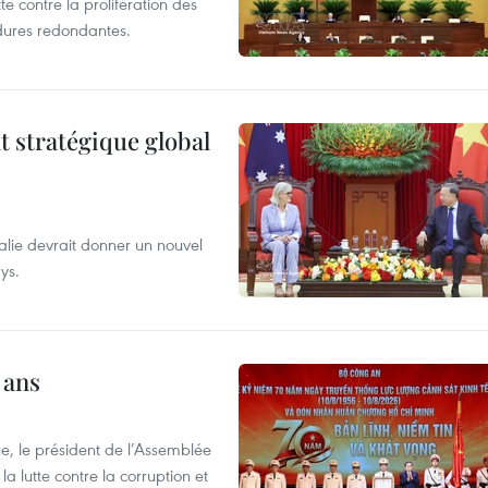
te contre la prolifération des
dures redondantes.
t stratégique global
alie devrait donner un nouvel
ys.
 ans
e, le président de l’Assemblée
a lutte contre la corruption et