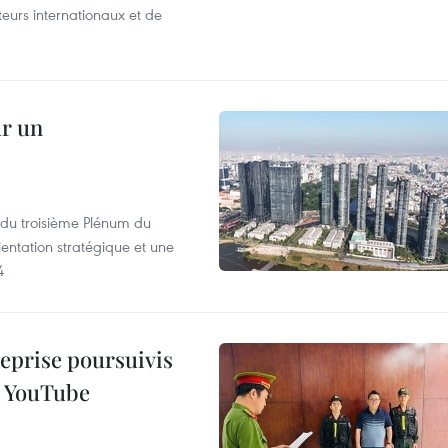
iteurs internationaux et de
ur un
s du troisième Plénum du
entation stratégique et une
4
reprise poursuivis
r YouTube