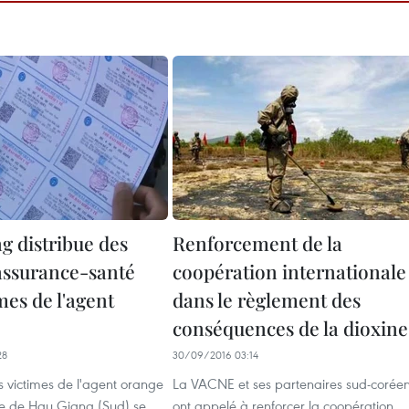
g distribue des
Renforcement de la
'assurance-santé
coopération internationale
mes de l'agent
dans le règlement des
conséquences de la dioxine
28
30/09/2016 03:14
es victimes de l'agent orange
La VACNE et ses partenaires sud-corée
ce de Hau Giang (Sud) se
ont appelé à renforcer la coopération