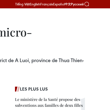
Tiếng Việt
English
Français
Español
Русский
中文
 micro-
rict de A Luoi, province de Thua Thien-
LES PLUS LUS
Le ministère de la Santé propose des
subventions aux familles de deux filles