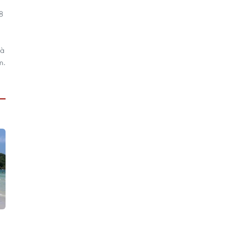
8
 à
m.