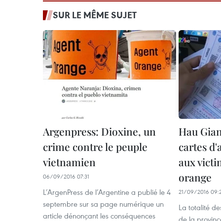
SUR LE MÊME SUJET
Argenpress: Dioxine, un
Hau Gian
crime contre le peuple
cartes d
vietnamien
aux victi
orange
06/09/2016 07:31
L’ArgenPress de l’Argentine a publié le 4
21/09/2016 09:
septembre sur sa page numérique un
La totalité d
article dénonçant les conséquences
de la provin