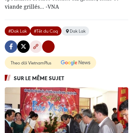
viande grillés... -VNA
#Dak Lak
#Têt du Coq
Dak Lak
Theo dõi VietnamPlus
SUR LE MÊME SUJET