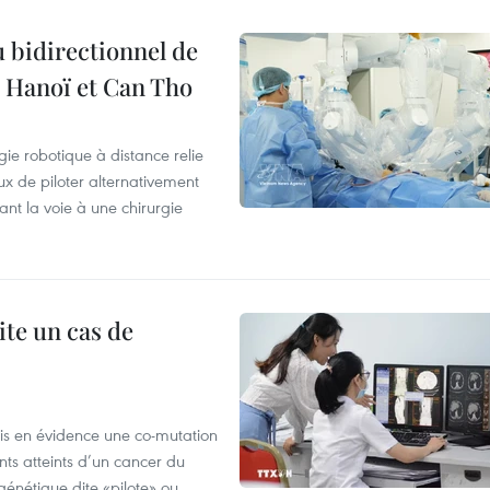
 bidirectionnel de
e Hanoï et Can Tho
ie robotique à distance relie
x de piloter alternativement
ant la voie à une chirurgie
ite un cas de
mis en évidence une co-mutation
ts atteints d’un cancer du
énétique dite «pilote» ou