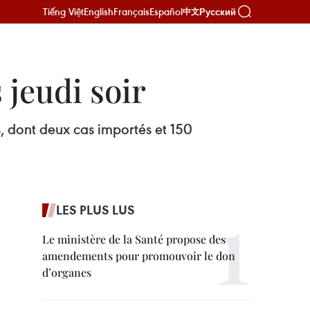
Tiếng Việt
English
Français
Español
Русский
中文
jeudi soir
, dont deux cas importés et 150
LES PLUS LUS
Le ministère de la Santé propose des
amendements pour promouvoir le don
d’organes