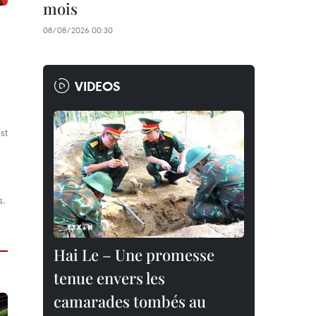
mois
08/08/2026 00:30
VIDEOS
st
s.
Hai Le – Une promesse
tenue envers les
camarades tombés au