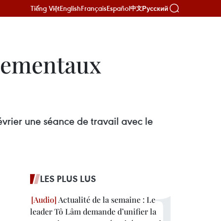
Tiếng Việt
English
Français
Español
Русский
中文
rnementaux
vrier une séance de travail avec le
LES PLUS LUS
Actualité de la semaine : Le
leader Tô Lâm demande d’unifier la