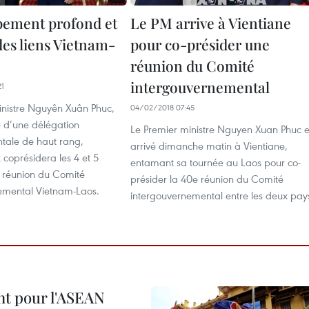
ement profond et
Le PM arrive à Vientiane
des liens Vietnam-
pour co-présider une
réunion du Comité
intergouvernemental
21
inistre Nguyên Xuân Phuc,
04/02/2018 07:45
d’une délégation
Le Premier ministre Nguyen Xuan Phuc e
ale de haut rang,
arrivé dimanche matin à Vientiane,
t coprésidera les 4 et 5
entamant sa tournée au Laos pour co-
e réunion du Comité
présider la 40e réunion du Comité
emental Vietnam-Laos.
intergouvernemental entre les deux pay
nt pour l'ASEAN