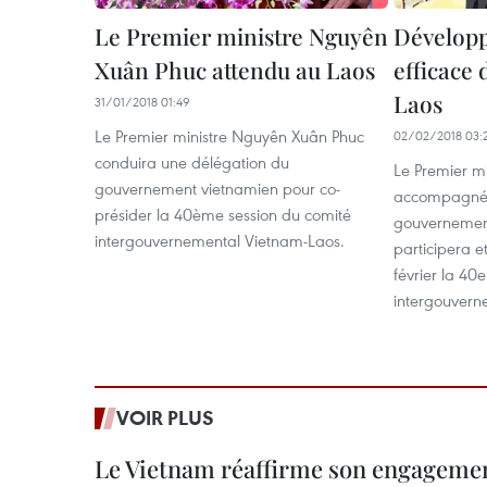
Le Premier ministre Nguyên
Développ
Xuân Phuc attendu au Laos
efficace 
Laos
31/01/2018 01:49
Le Premier ministre Nguyên Xuân Phuc
02/02/2018 03:
conduira une délégation du
Le Premier m
gouvernement vietnamien pour co-
accompagné 
présider la 40ème session du comité
gouvernement
intergouvernemental Vietnam-Laos.
participera e
février la 40
intergouvern
VOIR PLUS
Le Vietnam réaffirme son engageme