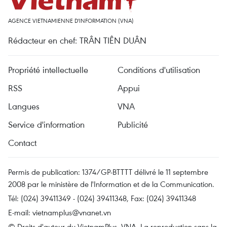
AGENCE VIETNAMIENNE D'INFORMATION (VNA)
Rédacteur en chef: TRÂN TIÊN DUÂN
Propriété intellectuelle
Conditions d'utilisation
RSS
Appui
Langues
VNA
Service d'information
Publicité
Contact
Permis de publication: 1374/GP-BTTTT délivré le 11 septembre
2008 par le ministère de l'Information et de la Communication.
Tél: (024) 39411349 - (024) 39411348, Fax: (024) 39411348
E-mail:
vietnamplus@vnanet.vn
© Droits d'auteur du VietnamPlus, VNA. La reproduction sans la