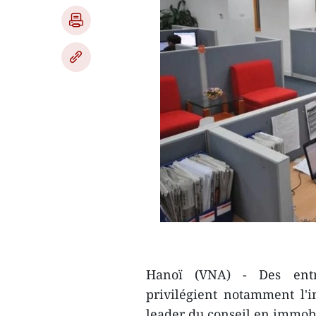
Hanoï (VNA) - Des entr
privilégient notamment l'i
leader du conseil en immobi