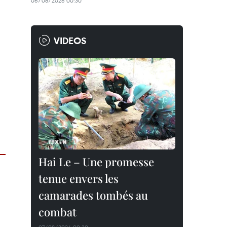
06/08/2026 00:30
VIDEOS
Hai Le – Une promesse
tenue envers les
camarades tombés au
combat