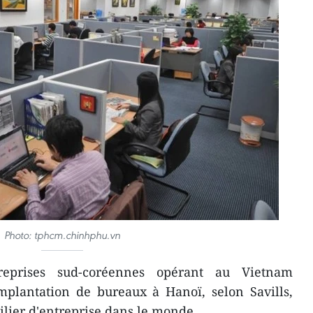
Photo: tphcm.chinhphu.vn
eprises sud-coréennes opérant au Vietnam
mplantation de bureaux à Hanoï, selon Savills,
lier d'entreprise dans le monde.