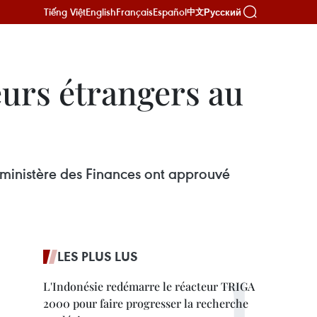
Tiếng Việt
English
Français
Español
Русский
中文
eurs étrangers au
e ministère des Finances ont approuvé
LES PLUS LUS
L'Indonésie redémarre le réacteur TRIGA
2000 pour faire progresser la recherche