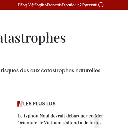
Tiếng Việt
English
Français
Español
Русский
中文
atastrophes
 risques dus aux catastrophes naturelles
LES PLUS LUS
Le typhon Noul devrait débarquer en Mer
Orientale, le Vietnam s’attend à de fortes