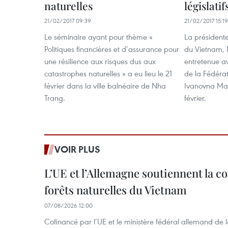
naturelles
législatif
21/02/2017 09:39
21/02/2017 15:19
Le séminaire ayant pour thème «
La président
Politiques financières et d’assurance pour
du Vietnam, 
une résilience aux risques dus aux
entretenue av
catastrophes naturelles » a eu lieu le 21
de la Fédérat
février dans la ville balnéaire de Nha
Ivanovna Mat
Trang.
février.
VOIR PLUS
L’UE et l’Allemagne soutiennent la c
forêts naturelles du Vietnam
07/08/2026 12:00
Cofinancé par l’UE et le ministère fédéral allemand de