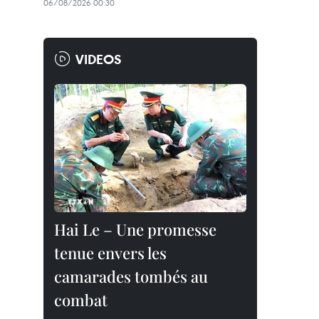
06/08/2026 00:30
VIDEOS
Hai Le – Une promesse
tenue envers les
camarades tombés au
combat