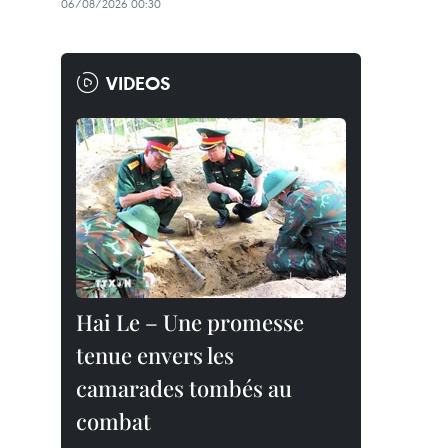
06/08/2026 00:30
VIDEOS
Hai Le – Une promesse
tenue envers les
camarades tombés au
combat