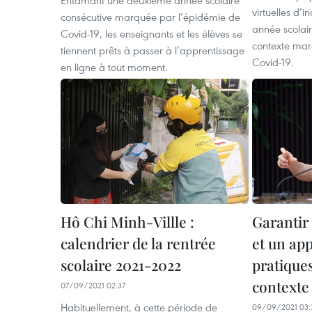
Entamant une deuxième année scolaire
virtuelles d’
consécutive marquée par l’épidémie de
année scolai
Covid-19, les enseignants et les élèves se
contexte mar
tiennent prêts à passer à l’apprentissage
Covid-19.
en ligne à tout moment.
Hô Chi Minh-Villle :
Garantir
calendrier de la rentrée
et un ap
scolaire 2021-2022
pratiques
contexte
07/09/2021 02:37
Habituellement, à cette période de
09/09/2021 03: