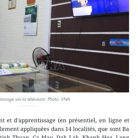
issage via la télévision. Photo: VNA
 et d'apprentissage (en présentiel, en ligne et
ellement appliquées dans 14 localités, que sont Ba
 Binh Thuan, Ca Mau, Dak Lak, Khanh Hoa, Lang