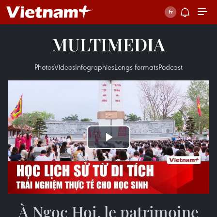
MULTIMEDIA
Photos
Videos
Infographies
Longs formats
Podcast
Play
Video
À Ngoc Hoi, le patrimoine