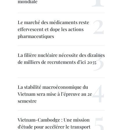
mondiale
Le marché des médicaments reste
effervescent et dope les actions
pharmaceutiques
La filière nucléaire nécessite des dizaines
de milliers de recrutements d’ici 2035
La stabilité macroéconomique du
Vietnam sera mise à l’épreuve au 2e
semestre
Vietnam-Cambodge : Une mission
d'étude pour accélérer le transport