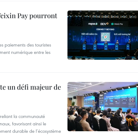
 Weixin Pay pourront
les paiements des touristes
ement numérique entre les
te un défi majeur de
reliant la communauté
aux, favorisant ainsi le
ement durable de l’écosystème