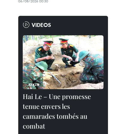
06/08/2026 00:30
VIDEOS
Hai Le – Une promesse
tenue envers les
camarades tombés au
combat