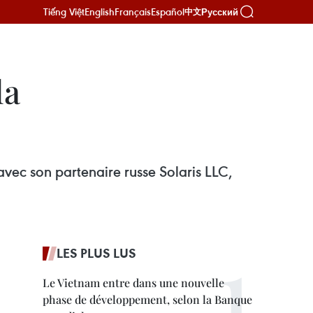
Tiếng Việt
English
Français
Español
Русский
中文
la
vec son partenaire russe Solaris LLC,
LES PLUS LUS
Le Vietnam entre dans une nouvelle
phase de développement, selon la Banque