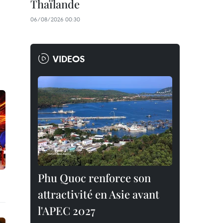
Thaïlande
06/08/2026 00:30
VIDEOS
Phu Quoc renforce son
attractivité en Asie avant
l'APEC 2027