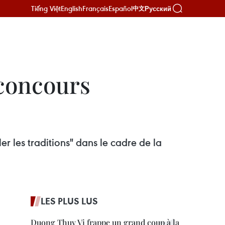
Tiếng Việt
English
Français
Español
Русский
中文
 concours
r les traditions" dans le cadre de la
LES PLUS LUS
Duong Thuy Vi frappe un grand coup à la