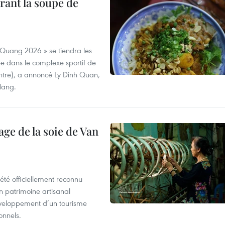
rant la soupe de
 Quang 2026 » se tiendra les
e dans le complexe sportif de
ntre), a annoncé Ly Dinh Quan,
 Nang.
age de la soie de Van
été officiellement reconnu
un patrimoine artisanal
développement d’un tourisme
onnels.