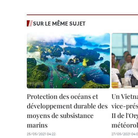
SUR LE MÊME SUJET
Protection des océans et
Un Viet
développement durable des
vice-prés
moyens de subsistance
II de l'O
marins
météorol
25/05/2021 04:22
27/05/2021 04: