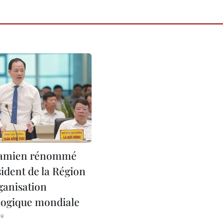
namien rénommé
ident de la Région
rganisation
ogique mondiale
09