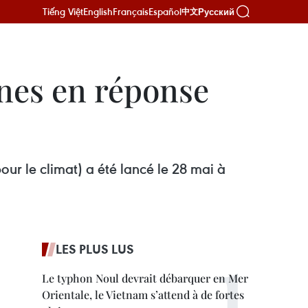
Tiếng Việt
English
Français
Español
Русский
中文
nes en réponse
ur le climat) a été lancé le 28 mai à
LES PLUS LUS
Le typhon Noul devrait débarquer en Mer
Orientale, le Vietnam s’attend à de fortes