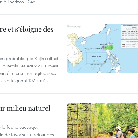
on à l'horizon 2045.
e et s’éloigne des
peu probable que Kujira affecte
 Toutefois, les eaux du sud-est
onnaître une mer agitée sous
fales atteignant 102 km/h.
ur milieu naturel
 la faune sauvage,
in de favoriser le retour des