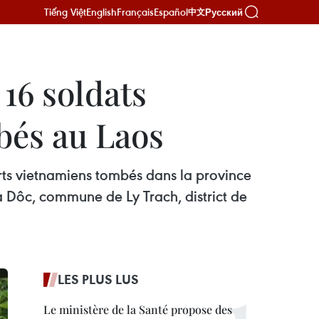
Tiếng Việt
English
Français
Español
Русский
中文
16 soldats
bés au Laos
rts vietnamiens tombés dans la province
a Dôc, commune de Ly Trach, district de
LES PLUS LUS
Le ministère de la Santé propose des