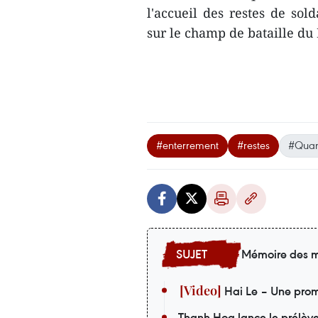
l'accueil des restes de sol
sur le champ de bataille du
#enterrement
#restes
#Quan
Mémoire des m
Hai Le – Une prom
Thanh Hoa lance le prélèv