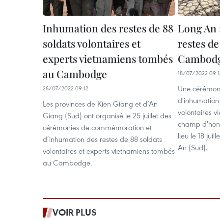
Inhumation des restes de 88
Long An 
soldats volontaires et
restes de
experts vietnamiens tombés
Cambod
au Cambodge
18/07/2022 09:1
Une cérémoni
25/07/2022 09:12
d'inhumation 
Les provinces de Kien Giang et d’An
volontaires 
Giang (Sud) ont organisé le 25 juillet des
champ d'hon
cérémonies de commémoration et
lieu ​le 18 ju
d’inhumation des restes de 88 soldats
An (Sud).
volontaires et experts vietnamiens tombés
au Cambodge.
VOIR PLUS