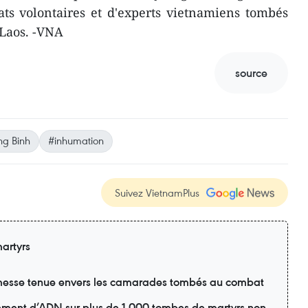
dats volontaires et d'experts vietnamiens tombés
 Laos. -VNA
source
g Binh
#inhumation
Suivez VietnamPlus
artyrs
esse tenue envers les camarades tombés au combat
ement d’ADN sur plus de 1.000 tombes de martyrs non