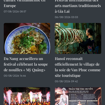
Europe
arts martiaux traditionnels
à Gia Lai
07/08/2026 08:57
06/08/2026 03:03
Da Nang accueillera un
Hanoï reconnaît
festival célébrant la soupe
officiellement le village de
de nouilles « Mỳ Quảng»
la soie de Van Phuc comme
site touristique
05/08/2026 14:44
05/08/2026 09:42