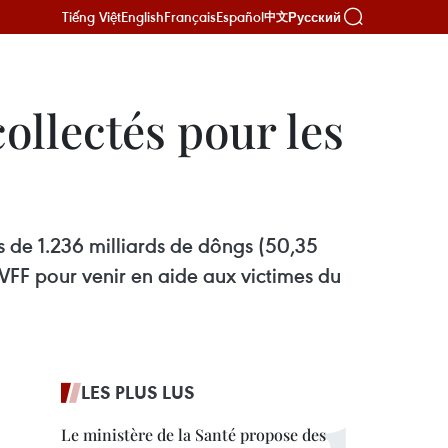
Tiếng Việt
English
Français
Español
Русский
中文
collectés pour les
ns de 1.236 milliards de dôngs (50,35
 VFF pour venir en aide aux victimes du
LES PLUS LUS
Le ministère de la Santé propose des