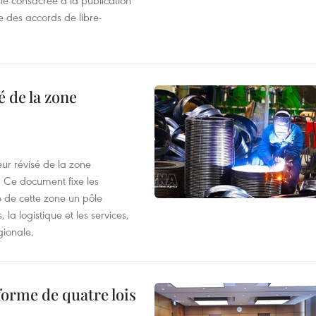
e consacrée à la publication
e des accords de libre-
 de la zone
ur révisé de la zone
 Ce document fixe les
 de cette zone un pôle
 la logistique et les services,
gionale.
forme de quatre lois