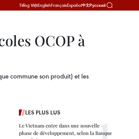
Tiếng Việt
English
Français
Español
Русский
中文
icoles OCOP à
que commune son produit) et les
LES PLUS LUS
Le Vietnam entre dans une nouvelle
phase de développement, selon la Banque