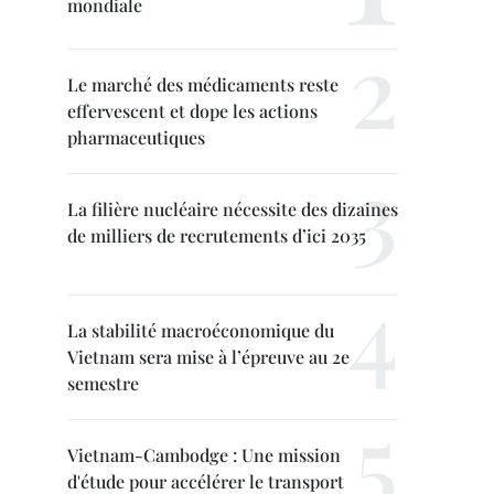
mondiale
Le marché des médicaments reste
effervescent et dope les actions
pharmaceutiques
La filière nucléaire nécessite des dizaines
de milliers de recrutements d’ici 2035
La stabilité macroéconomique du
Vietnam sera mise à l’épreuve au 2e
semestre
Vietnam-Cambodge : Une mission
d'étude pour accélérer le transport