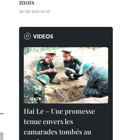
mois
08/08/2026 00:30
VIDEOS
Hai Le – Une promesse
tenue envers les
camarades tombés au