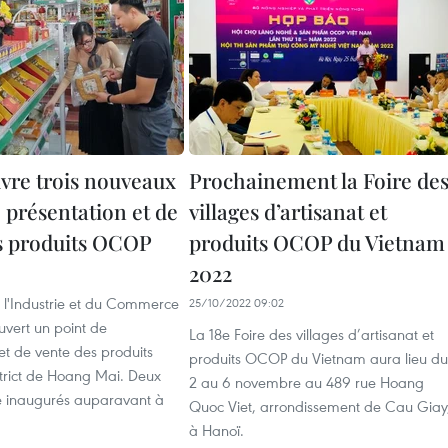
vre trois nouveaux
Prochainement la Foire de
 présentation et de
villages d’artisanat et
s produits OCOP
produits OCOP du Vietnam
2022
e l'Industrie et du Commerce
25/10/2022 09:02
uvert un point de
La 18e Foire des villages d’artisanat et
et de vente des produits
produits OCOP du Vietnam aura lieu du
rict de Hoang Mai. Deux
2 au 6 novembre au 489 rue Hoang
té inaugurés auparavant à
Quoc Viet, arrondissement de Cau Giay
à Hanoï.