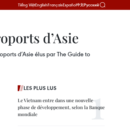
Tiếng Việt
English
Français
Español
Русский
中文
roports d’Asie
roports d’Asie élus par The Guide to
LES PLUS LUS
Le Vietnam entre dans une nouvelle
phase de développement, selon la Banque
mondiale