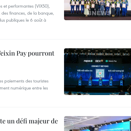
es et performantes (VIX50),
s des finances, de la banque,
dus publiques le 6 août à
 Weixin Pay pourront
les paiements des touristes
ement numérique entre les
te un défi majeur de