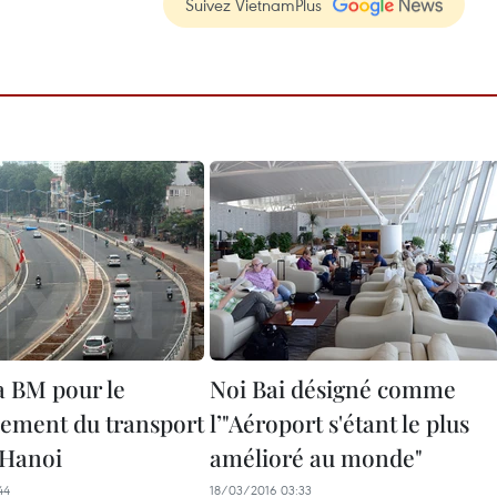
Suivez VietnamPlus
a BM pour le
Noi Bai désigné comme
ement du transport
l’"Aéroport s'étant le plus
 Hanoi
amélioré au monde"
44
18/03/2016 03:33