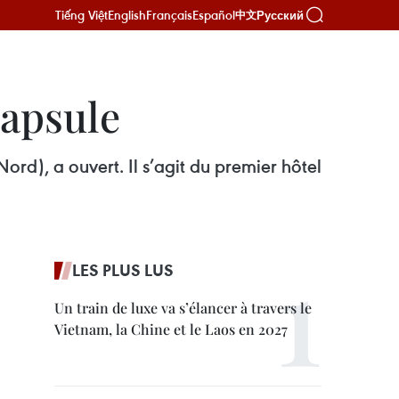
Tiếng Việt
English
Français
Español
Русский
中文
capsule
ord), a ouvert. Il s’agit du premier hôtel
LES PLUS LUS
Un train de luxe va s’élancer à travers le
Vietnam, la Chine et le Laos en 2027