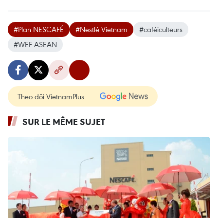
#Plan NESCAFÉ
#Nestlé Vietnam
#caféiculteurs
#WEF ASEAN
Theo dõi VietnamPlus
SUR LE MÊME SUJET