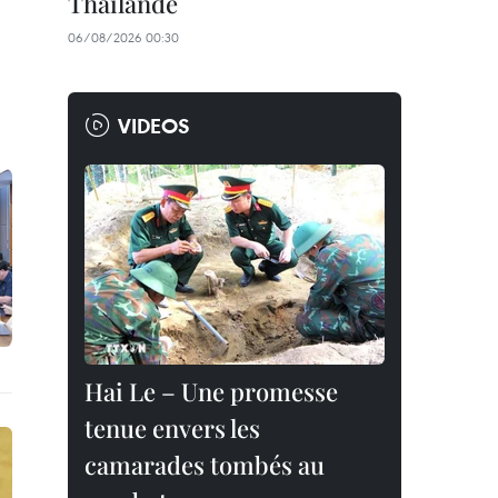
Thaïlande
06/08/2026 00:30
VIDEOS
Hai Le – Une promesse
tenue envers les
camarades tombés au