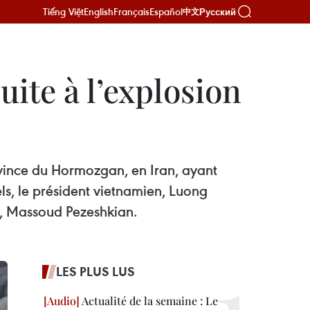
Tiếng Việt
English
Français
Español
Русский
中文
ite à l’explosion
ovince du Hormozgan, en Iran, ayant
ls, le président vietnamien, Luong
n, Massoud Pezeshkian.
LES PLUS LUS
Actualité de la semaine : Le