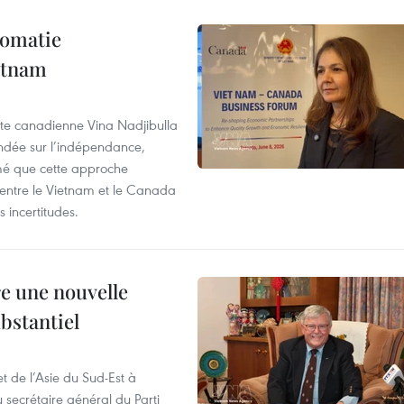
lomatie
etnam
rte canadienne Vina Nadjibulla
ondée sur l’indépendance,
imé que cette approche
 entre le Vietnam et le Canada
 incertitudes.
re une nouvelle
ubstantiel
t de l’Asie du Sud-Est à
u secrétaire général du Parti