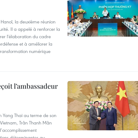
à Hanoï, la deuxième réunion
ité. Il a appelé à renforcer la
érer l'élaboration du cadre
erdéfense et à améliorer la
 transformation numérique
eçoit l’ambassadeur
n Yang Thai au terme de son
u Vietnam, Trân Thanh Mân
 l’accomplissement
utions déterminantes au