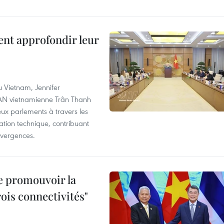
ent approfondir leur
u Vietnam, Jennifer
l'AN vietnamienne Trân Thanh
deux parlements à travers les
tion technique, contribuant
divergences.
e promouvoir la
rois connectivités"