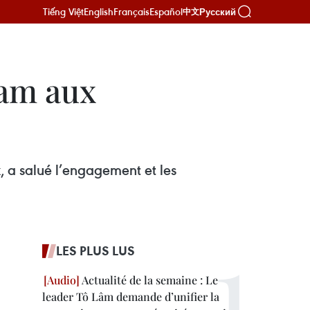
Tiếng Việt
English
Français
Español
Русский
中文
nam aux
, a salué l’engagement et les
LES PLUS LUS
Actualité de la semaine : Le
leader Tô Lâm demande d’unifier la