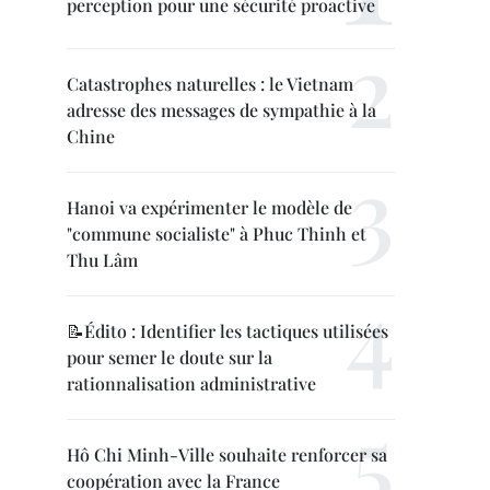
perception pour une sécurité proactive
Catastrophes naturelles : le Vietnam
adresse des messages de sympathie à la
Chine
Hanoi va expérimenter le modèle de
"commune socialiste" à Phuc Thinh et
Thu Lâm
📝Édito : Identifier les tactiques utilisées
pour semer le doute sur la
rationnalisation administrative
Hô Chi Minh-Ville souhaite renforcer sa
coopération avec la France