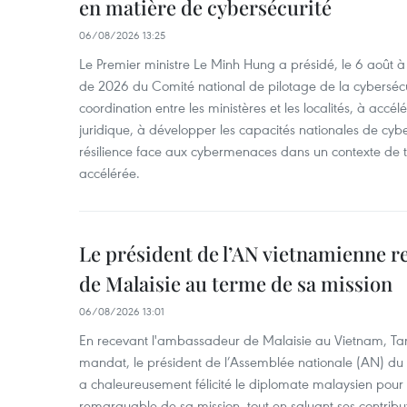
en matière de cybersécurité
06/08/2026 13:25
Le Premier ministre Le Minh Hung a présidé, le 6 août 
de 2026 du Comité national de pilotage de la cybersécur
coordination entre les ministères et les localités, à accél
juridique, à développer les capacités nationales de cyb
résilience face aux cybermenaces dans un contexte de
accélérée.
Le président de l’AN vietnamienne r
de Malaisie au terme de sa mission
06/08/2026 13:01
En recevant l'ambassadeur de Malaisie au Vietnam, Ta
mandat, le président de l’Assemblée nationale (AN) d
a chaleureusement félicité le diplomate malaysien pour
remarquable de sa mission, tout en saluant ses contrib