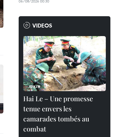
06/08/2026 00:30
VIDEOS
Hai Le – Une promesse
tenue envers les
camarades tombés au
combat