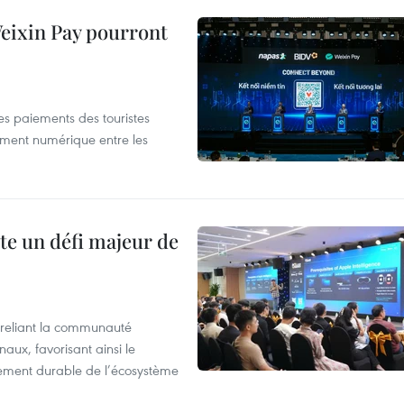
 Weixin Pay pourront
les paiements des touristes
ement numérique entre les
te un défi majeur de
reliant la communauté
aux, favorisant ainsi le
ement durable de l’écosystème