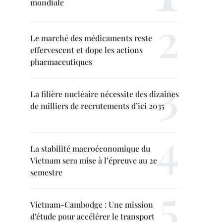
mondiale
Le marché des médicaments reste
effervescent et dope les actions
pharmaceutiques
La filière nucléaire nécessite des dizaines
de milliers de recrutements d’ici 2035
La stabilité macroéconomique du
Vietnam sera mise à l’épreuve au 2e
semestre
Vietnam-Cambodge : Une mission
d'étude pour accélérer le transport