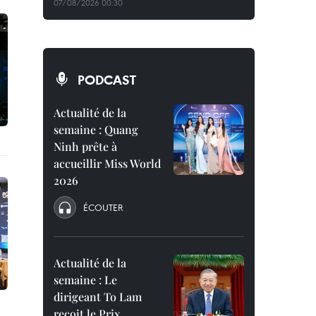
07/08/2026 00:30
PODCAST
Actualité de la
semaine : Quang
Ninh prête à
accueillir Miss World
2026
ÉCOUTER
Actualité de la
semaine : Le
dirigeant To Lam
reçoit le Prix