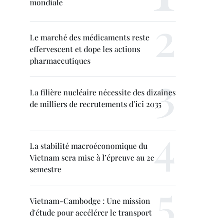
mondiale
Le marché des médicaments reste
effervescent et dope les actions
pharmaceutiques
La filière nucléaire nécessite des dizaines
de milliers de recrutements d’ici 2035
La stabilité macroéconomique du
Vietnam sera mise à l’épreuve au 2e
semestre
Vietnam-Cambodge : Une mission
d'étude pour accélérer le transport