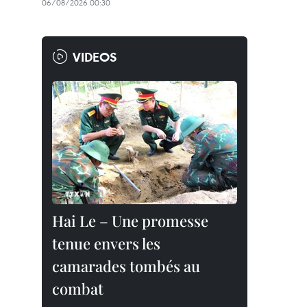
06/08/2026 00:30
VIDEOS
Hai Le – Une promesse
tenue envers les
camarades tombés au
combat