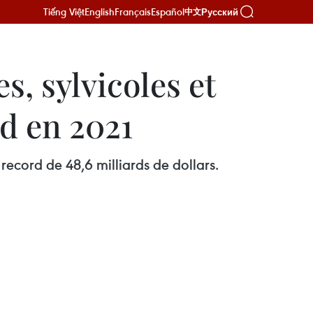
Tiếng Việt
English
Français
Español
Русский
中文
s, sylvicoles et
rd en 2021
 record de 48,6 milliards de dollars.