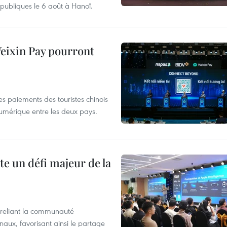
 publiques le 6 août à Hanoï.
 Weixin Pay pourront
es paiements des touristes chinois
umérique entre les deux pays.
te un défi majeur de la
reliant la communauté
naux, favorisant ainsi le partage