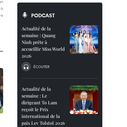
ân
 à
PODCAST
re
Actualité de la
semaine : Quang
Ninh prête à
accueillir Miss World
2026
ÉCOUTER
Actualité de la
semaine : Le
dirigeant To Lam
reçoit le Prix
international de la
paix Lev Tolstoï 2026