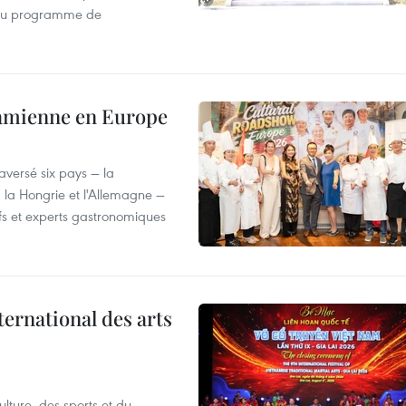
 du programme de
tnamienne en Europe
versé six pays — la
, la Hongrie et l'Allemagne —
efs et experts gastronomiques
ternational des arts
lture, des sports et du