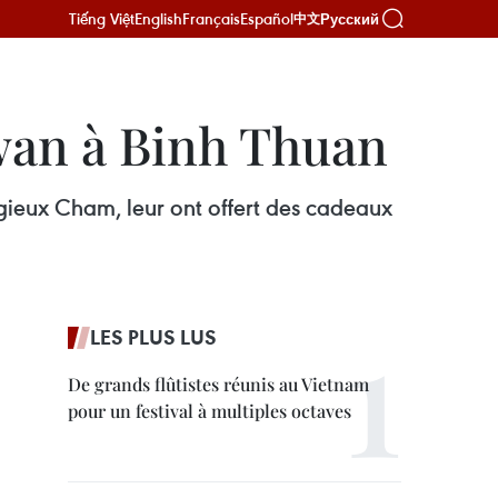
Tiếng Việt
English
Français
Español
Русский
中文
wan à Binh Thuan
ligieux Cham, leur ont offert des cadeaux
LES PLUS LUS
De grands flûtistes réunis au Vietnam
pour un festival à multiples octaves