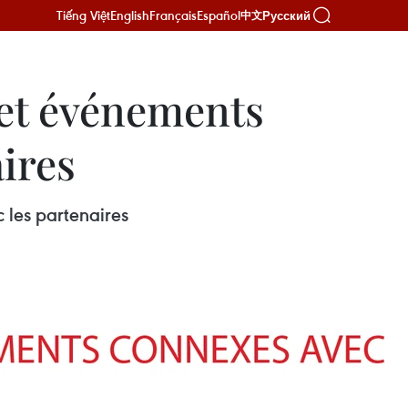
Tiếng Việt
English
Français
Español
Русский
中文
 et événements
ires
les partenaires