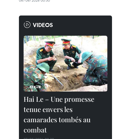
06/08/2026 00:30
VIDEOS
Hai Le – Une promesse
tenue envers les
camarades tombés au
combat