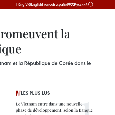
Tiếng Việt
English
Français
Español
Русский
中文
promeuvent la
tique
ietnam et la République de Corée dans le
LES PLUS LUS
Le Vietnam entre dans une nouvelle
phase de développement, selon la Banque