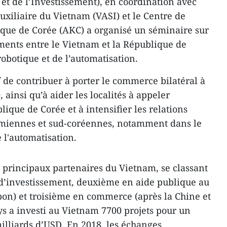
 et de l’Investissement), en coordination avec
 auxiliaire du Vietnam (VASI) et le Centre de
ue de Corée (AKC) a organisé un séminaire sur
ments entre le Vietnam et la République de
robotique et de l’automatisation.
f de contribuer à porter le commerce bilatéral à
 ainsi qu’à aider les localités à appeler
lique de Corée et à intensifier les relations
namiennes et sud-coréennes, notamment dans le
e l'automatisation.
s principaux partenaires du Vietnam, se classant
d’investissement, deuxième en aide publique au
on) et troisième en commerce (après la Chine et
s a investi au Vietnam 7700 projets pour un
milliards d’USD. En 2018, les échanges