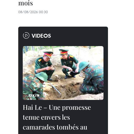
mois
08/08/2026 00:30
VIDEOS
Hai Le – Une promesse
tenue envers les
camarades tombés au