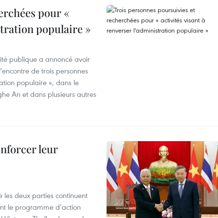
erchées pour «
stration populaire »
rité publique a annoncé avoir
'encontre de trois personnes
ration populaire », dans le
ghe An et dans plusieurs autres
enforcer leur
 les deux parties continuent
ent le programme d’action