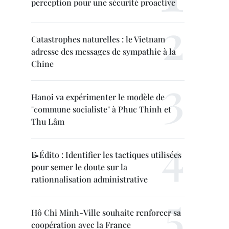
perception pour une sécurité proactive
Catastrophes naturelles : le Vietnam
adresse des messages de sympathie à la
Chine
Hanoi va expérimenter le modèle de
"commune socialiste" à Phuc Thinh et
Thu Lâm
📝Édito : Identifier les tactiques utilisées
pour semer le doute sur la
rationnalisation administrative
Hô Chi Minh-Ville souhaite renforcer sa
coopération avec la France