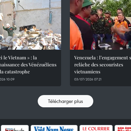
i le Vietnam » : la
Venezuela : l’engagement 
naissance des Vénézuéliens
relâche des secouristes
 la catastrophe
vietnamiens
026 10:09
03/07/2026 07:21
Télécharger plus