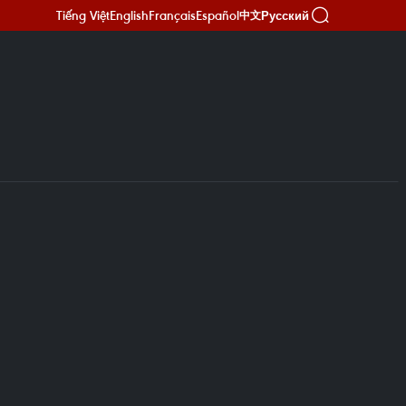
Tiếng Việt
English
Français
Español
Русский
中文