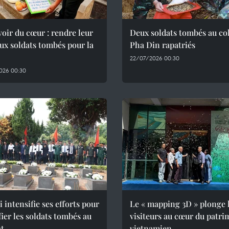
oir du cœur : rendre leur
Deux soldats tombés au co
x soldats tombés pour la
Pha Din rapatriés
22/07/2026 00:30
026 00:30
i intensifie ses efforts pour
Le « mapping 3D » plonge 
fier les soldats tombés au
visiteurs au cœur du patri
t
vietnamien