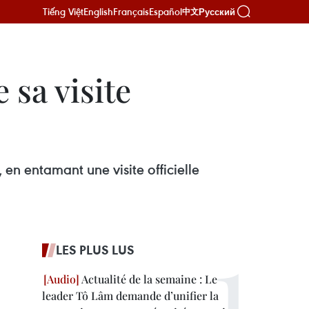
Tiếng Việt
English
Français
Español
Русский
中文
sa visite
en entamant une visite officielle
LES PLUS LUS
Actualité de la semaine : Le
leader Tô Lâm demande d’unifier la