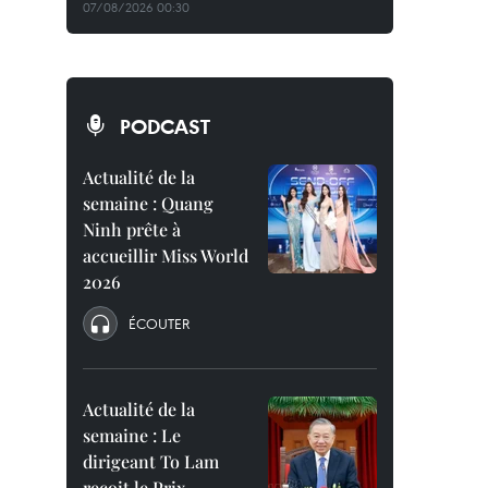
07/08/2026 00:30
PODCAST
Actualité de la
semaine : Quang
Ninh prête à
accueillir Miss World
2026
ÉCOUTER
Actualité de la
semaine : Le
dirigeant To Lam
reçoit le Prix