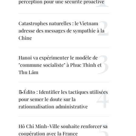
perception pour une sécurité proactive
Catastrophes naturelles : le Vietnam
adresse des messages de sympathie à la
Chine
Hanoi va expérimenter le modèle de
"commune socialiste" à Phuc Thinh et
Thu Lâm
📝Édito : Identifier les tactiques utilisées
pour semer le doute sur la
rationnalisation administrative
Hô Chi Minh-Ville souhaite renforcer sa
coopération avec la France