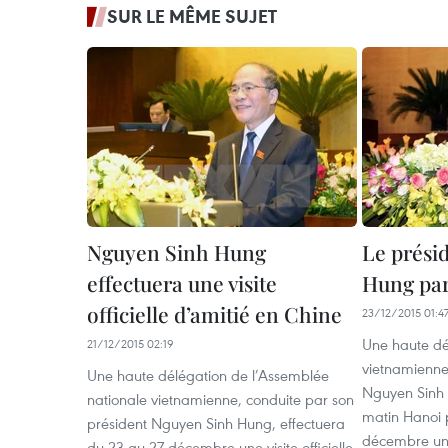
SUR LE MÊME SUJET
Nguyen Sinh Hung
Le prési
effectuera une visite
Hung par
officielle d’amitié en Chine
23/12/2015 01:4
Une haute dé
21/12/2015 02:19
vietnamienne
Une haute délégation de l’Assemblée
Nguyen Sinh 
nationale vietnamienne, conduite par son
matin Hanoi 
président Nguyen Sinh Hung, effectuera
décembre une 
du 23 au 27 décembre une visite officielle