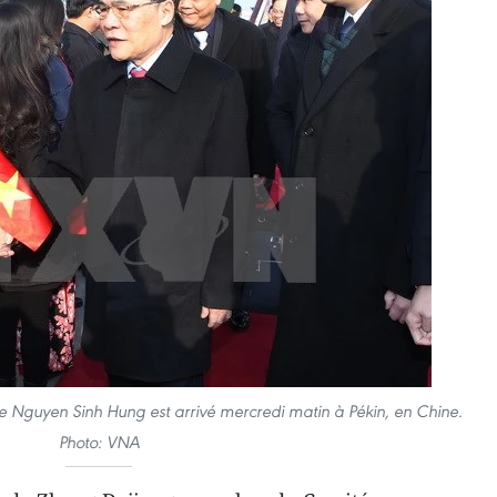
e Nguyen Sinh Hung est arrivé mercredi matin à Pékin, en Chine.
Photo: VNA