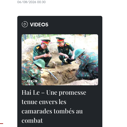
06/08/2026 00:30
VIDEOS
Hai Le – Une promesse
tenue envers les
camarades tombés au
combat