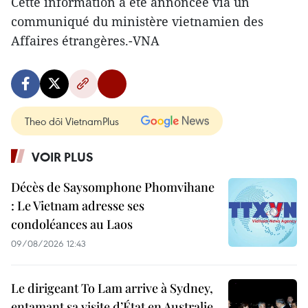
Cette information a été annoncée via un
communiqué du ministère vietnamien des
Affaires étrangères.-VNA
Theo dõi VietnamPlus
VOIR PLUS
Décès de Saysomphone Phomvihane
: Le Vietnam adresse ses
condoléances au Laos
09/08/2026 12:43
Le dirigeant To Lam arrive à Sydney,
entamant sa visite d’État en Australie